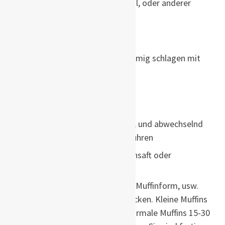
etwas Zitronensaft, Zitronenöl, oder anderer
Geschmack
Instructions
Die Butter und den Zucker cremig schlagen mit
einem Handmixer
Die Eier unterrühren
Den Mohn in den Teig geben
Mehl und Backpulver mischen, und abwechselnd
mit der Milch in den Teig einrühren
Nach Geschmack das Zitronensaft oder
ätherisches Öl beimengen
Den Teig in eine Kuchenform, Muffinform, usw.
füllen und bei 175°C/350°F backen. Kleine Muffins
brauchen etwa 10 Minuten, normale Muffins 15-30