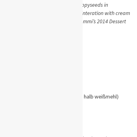
recipie found on a package of poppyseeds in
Germany. A structurally unsound interation with cream
cheese icing won the bronze at Tammi’s 2014 Dessert
Competition. 🙂
Ingredients
eine Packung (250g) Butter
240g Zucker
3 Eier
200g Mohn, gemahlen
300g mehl (halb vollkornmehl, halb weißmehl)
1 Tüte (8g) Vanillezucker
1 Tüte (15g) Backpulver
200ml Vollmilch