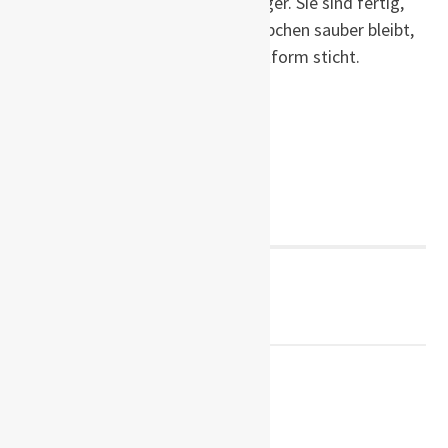
Minuten, und eine Kuchen länger. Sie sind fertig,
wenn ein Zahnstocher/Essstäbchen sauber bleibt,
den man in die Mitte der Backform sticht.
Preparation time:
15 minutes
Cooking time:
Varies
Diet type:
Vegetarian
Post
← PREVIOUS POST
Boxhagener Platz
navigation
NEXT POST →
Jessica’s Banana Bread