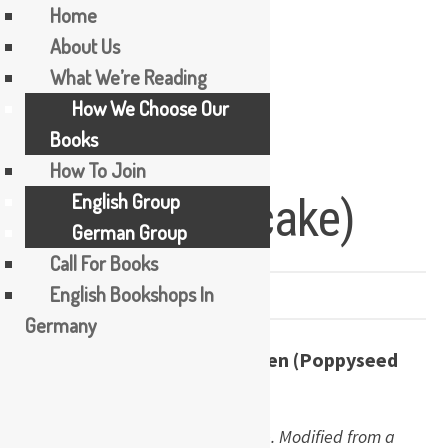
Home
About Us
Skip
What We’re Reading
Jessica’s
to
How We Choose Our
content
Books
Mohnkuchen
How To Join
English Group
(Poppyseed cake)
German Group
Call For Books
English Bookshops In
RECIPES
Germany
Recipe: Jessica’s Mohnkuchen (Poppyseed
cake)
Summary
:
Moist poppyseed cake. Modified from a