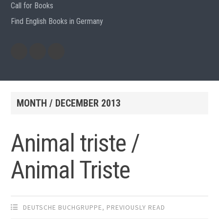
Call for Books
Find English Books in Germany
Potluck
Previous
Previous
Recipes
English
German
books
books
MONTH /
DECEMBER 2013
Animal triste /
Animal Triste
DEUTSCHE BUCHGRUPPE
,
PREVIOUSLY READ