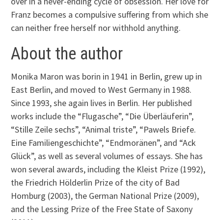
over in a never-ending cycle of obsession. Her love for
Franz becomes a compulsive suffering from which she
can neither free herself nor withhold anything.
About the author
Monika Maron was borin in 1941 in Berlin, grew up in
East Berlin, and moved to West Germany in 1988.
Since 1993, she again lives in Berlin. Her published
works include the “Flugasche”, “Die Überläuferin”,
“Stille Zeile sechs”, “Animal triste”, “Pawels Briefe.
Eine Familiengeschichte”, “Endmoränen”, and “Ack
Glück”, as well as several volumes of essays. She has
won several awards, including the Kleist Prize (1992),
the Friedrich Hölderlin Prize of the city of Bad
Homburg (2003), the German National Prize (2009),
and the Lessing Prize of the Free State of Saxony