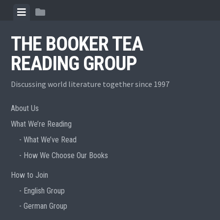
Skip
View
View
to
menu
sidebar
content
THE BOOKER TEA
READING GROUP
Discussing world literature together since 1997
About Us
What We’re Reading
What We’ve Read
How We Choose Our Books
How to Join
English Group
German Group